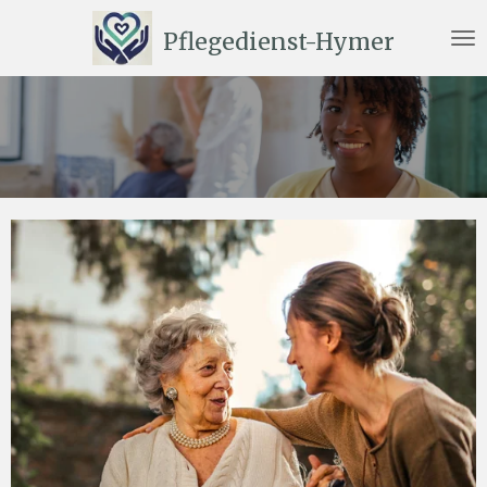
Przejdź
Pflegedienst-Hymer
do
głównej
treści